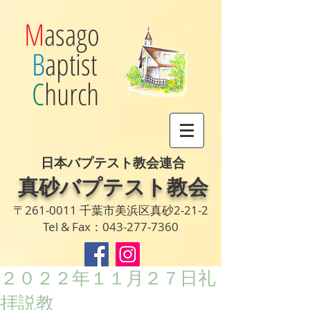
M
asago
B
aptist
C
hurch
日本バプテスト教会連合
真砂バプテスト教会
〒261-0011 千葉市美浜区真砂2-21-2
Tel & Fax：043-277-7360
２０２２年１１月２７日礼
拝説教