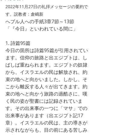
2022年11月27日の礼拝メッセージの要約で
す。説教者：倉嶋新
へブル人への手紙3章7節～13節　
「『今日』といわれている間に」
1. 詩篇95篇
今日の箇所は詩篇95篇が引用されてい
ます。信仰の旅路と出エジプトは、し
ばしば重ねられます。エジプトの奴隷
から、イスラエルの民は解放され、約
束の地へと向かいました。しかし、そ
こから離反する人々が出てきます。約
束の地へと向かう旅路の過酷さに、嘆
く民の姿が聖書には記録されていま
す。その出来事の一つに「マサ」での
出来事があります（出エジプト記17
章）。イスラエルの民は、主の導きが
示されながらも、目の前にある苦しみ