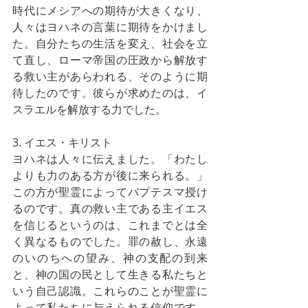
時代にメシアへの期待が大きくなり、
人々はヨハネの言葉に期待をかけまし
た。自分たちの生活を変え、社会を立
て直し、ローマ帝国の圧政から解放す
る救い主があらわれる、そのように期
待したのです。彼らが求めたのは、イ
スラエルを解放する力でした。
3. イエス・キリスト
ヨハネは人々に伝えました。「わたし
よりも力のある方が後に来られる。」
この方が聖霊によってバプテスマ授け
るのです。真の救い主である主イエス
を信じるというのは、これまでとは全
く異なるものでした。罪の赦し、永遠
のいのちへの望み、神の支配の到来
と、神の国の民として生きる私たちと
いう自己認識。これらのことが聖霊に
よって私たちに与えられる信仰です。