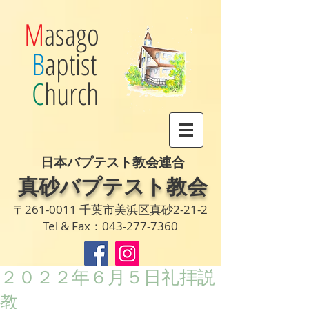
M
asago
B
aptist
C
hurch
日本バプテスト教会連合
真砂バプテスト教会
〒261-0011 千葉市美浜区真砂2-21-2
Tel & Fax：043-277-7360
２０２２年６月５日礼拝説
教