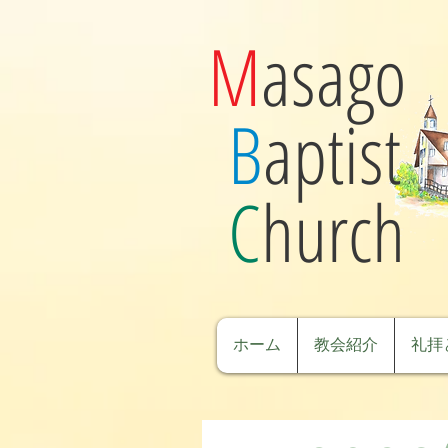
M
asago
B
aptist
C
hurch
ホーム
教会紹介
礼拝