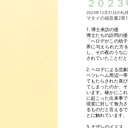
２０２３
2023年12月31日
マタイの福音書2章
1. 博士来訪の後
博士たちの訪問の後
「ヘロデがこの幼子
界に与えられた方
し、その夜のうちに
されていたことだと
2. ヘロデによる悲劇
ベツレヘム周辺一帯
てもたらされた喜び
てしまったのか、そ
います。確かにこれ
に起こった出来事で
現実に対して無力さ
るものだと言えるで
とに触れています。
3. ナザレのイエス