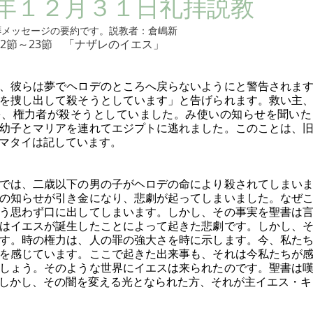
年１２月３１日礼拝説教
の礼拝メッセージの要約です。説教者：倉嶋新
12節～23節　「ナザレのイエス」
、彼らは夢でヘロデのところへ戻らないようにと警告されま
を捜し出して殺そうとしています」と告げられます。救い主
を、権力者が殺そうとしていました。み使いの知らせを聞いた
幼子とマリアを連れてエジプトに逃れました。このことは、
マタイは記しています。
では、二歳以下の男の子がヘロデの命により殺されてしまい
の知らせが引き金になり、悲劇が起ってしまいました。なぜ
う思わず口に出してしまいます。しかし、その事実を聖書は
はイエスが誕生したことによって起きた悲劇です。しかし、
す。時の権力は、人の罪の強大さを時に示します。今、私た
を感じています。ここで起きた出来事も、それは今私たちが
しょう。そのような世界にイエスは来られたのです。聖書は
しかし、その闇を変える光となられた方、それが主イエス・キ