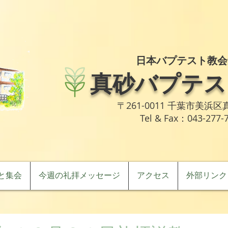
日本バプテスト教会
真砂バプテス
〒261-0011 千葉市美浜区真
Tel & Fax：043-277-
と集会
今週の礼拝メッセージ
アクセス
外部リンク