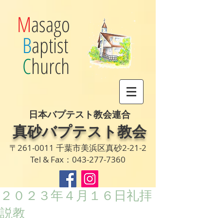
M
asago
B
aptist
C
hurch
日本バプテスト教会連合
真砂バプテスト教会
〒261-0011 千葉市美浜区真砂2-21-2
Tel & Fax：043-277-7360
２０２３年４月１６日礼拝
説教