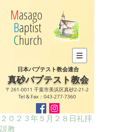
M
asago
B
aptist
C
hurch
日本バプテスト教会連合
真砂バプテスト教会
〒261-0011 千葉市美浜区真砂2-21-2
Tel & Fax：043-277-7360
２０２３年５月２８日礼拝
説教