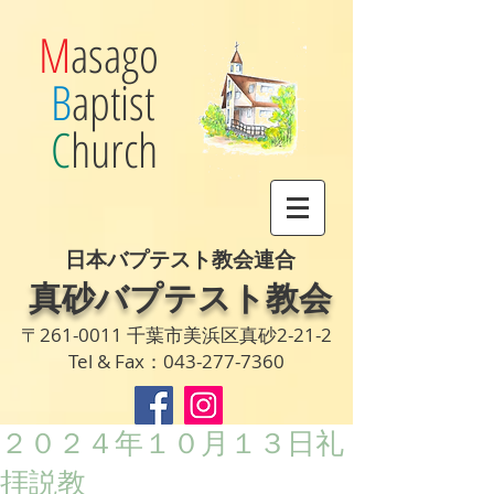
M
asago
B
aptist
C
hurch
日本バプテスト教会連合
真砂バプテスト教会
〒261-0011 千葉市美浜区真砂2-21-2
Tel & Fax：043-277-7360
２０２４年１０月１３日礼
拝説教