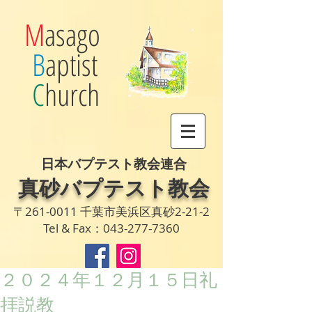
M
asago
B
aptist
C
hurch
日本バプテスト教会連合
真砂バプテスト教会
〒261-0011 千葉市美浜区真砂2-21-2
Tel & Fax：043-277-7360
２０２４年１２月１５日礼
拝説教