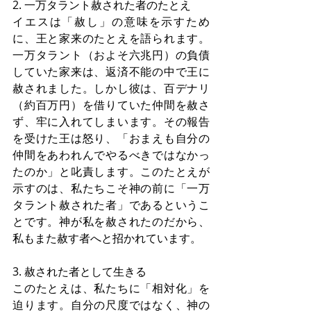
2. 一万タラント赦された者のたとえ
イエスは「赦し」の意味を示すため
に、王と家来のたとえを語られます。
一万タラント（およそ六兆円）の負債
していた家来は、返済不能の中で王に
赦されました。しかし彼は、百デナリ
（約百万円）を借りていた仲間を赦さ
ず、牢に入れてしまいます。その報告
を受けた王は怒り、「おまえも自分の
仲間をあわれんでやるべきではなかっ
たのか」と叱責します。このたとえが
示すのは、私たちこそ神の前に「一万
タラント赦された者」であるというこ
とです。神が私を赦されたのだから、
私もまた赦す者へと招かれています。
3. 赦された者として生きる
このたとえは、私たちに「相対化」を
迫ります。自分の尺度ではなく、神の