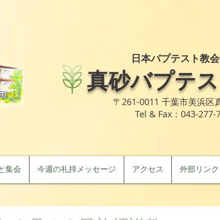
日本バプテスト教会
真砂バプテス
〒261-0011 千葉市美浜区真
Tel & Fax：043-277-
と集会
今週の礼拝メッセージ
アクセス
外部リンク