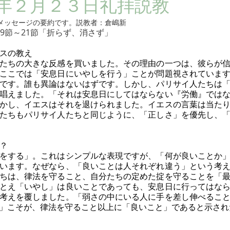
年２月２３日礼拝説教
礼拝メッセージの要約です。説教者：倉嶋新
9節～21節「折らず、消さず」
エスの教え
たちの大きな反感を買いました。その理由の一つは、彼らが
ここでは「安息日にいやしを行う」ことが問題視されていま
です。誰も異論はないはずです。しかし、パリサイ人たちは
唱えました。「それは安息日にしてはならない『労働』では
かし、イエスはそれを退けられました。イエスの言葉は当た
たちもパリサイ人たちと同じように、「正しさ」を優先し、
か？
をする」。これはシンプルな表現ですが、「何が良いことか
います。なぜなら、「良いことは人それぞれ違う」という考
ちは、律法を守ること、自分たちの定めた掟を守ることを「
とえ「いやし」は良いことであっても、安息日に行ってはな
考えを覆しました。「弱さの中にいる人に手を差し伸べるこ
」こそが、律法を守ること以上に「良いこと」であると示され