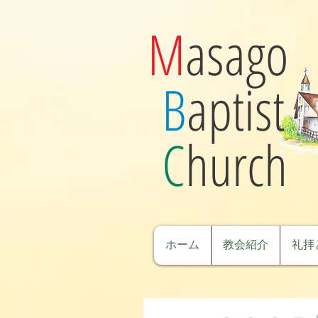
M
asago
B
aptist
C
hurch
ホーム
教会紹介
礼拝