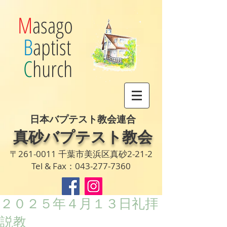
M
asago
B
aptist
C
hurch
日本バプテスト教会連合
真砂バプテスト教会
〒261-0011 千葉市美浜区真砂2-21-2
Tel & Fax：043-277-7360
２０２５年４月１３日礼拝
説教