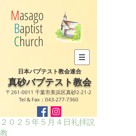
M
asago
B
aptist
C
hurch
日本バプテスト教会連合
真砂バプテスト教会
〒261-0011 千葉市美浜区真砂2-21-2
Tel & Fax：043-277-7360
２０２５年５月４日礼拝説
教