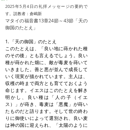
2025年5月4日の礼拝メッセージの要約で
す。説教者：倉嶋新
マタイの福音書13章24節～43節「天の
御国のたとえ」
1. 「天の御国」のたとえ
このたとえは、「良い地に蒔かれた種
のその後」とも言えるでしょう。良い
種が蒔かれた畑に、敵が毒麦を蒔いて
いきました。善と悪が並んで成長して
いく現実が描かれています。主人は、
収穫の時まで両方とも育てておくよう
命じます。イエスはこのたとえを解き
明かし、良い種は「人の子（イエ
ス）」が蒔き、毒麦は「悪魔」が蒔い
たものだと語ります。そして世の終わ
りに御使いによって選別され、良い麦
は神の国に迎えられ、「太陽のように