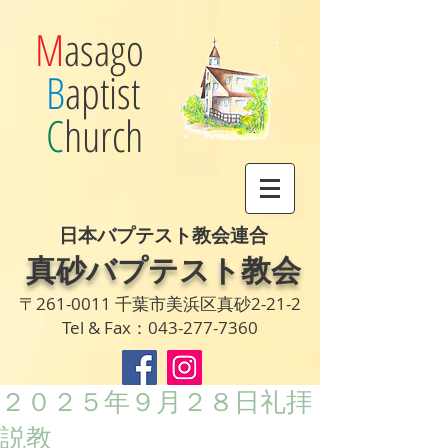
M
asago
B
aptist
C
hurch
日本バプテスト教会連合
真砂バプテスト教会
〒261-0011 千葉市美浜区真砂2-21-2
Tel & Fax：043-277-7360
２０２５年９月２８日礼拝
説教