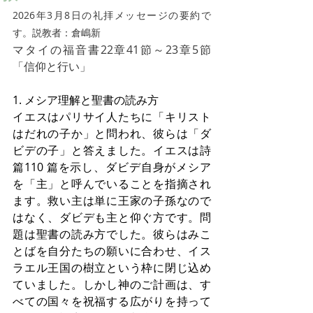
2026年3月8日の礼拝メッセージの要約で
す。説教者：倉嶋新
マタイの福音書22章41節～23章5節
「信仰と行い」
1. メシア理解と聖書の読み方
イエスはパリサイ人たちに「キリスト
はだれの子か」と問われ、彼らは「ダ
ビデの子」と答えました。イエスは詩
篇110 篇を示し、ダビデ自身がメシア
を「主」と呼んでいることを指摘され
ます。救い主は単に王家の子孫なので
はなく、ダビデも主と仰ぐ方です。問
題は聖書の読み方でした。彼らはみこ
とばを自分たちの願いに合わせ、イス
ラエル王国の樹立という枠に閉じ込め
ていました。しかし神のご計画は、す
べての国々を祝福する広がりを持って