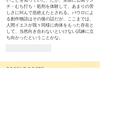
チ・むち打ち・処刑を体験して、あまりの苦
しさに叫んで息絶えたとされる。パウロによ
る創作物語はその後の話だが、ここまでは、
人間イエスが我々同様に肉体をもった存在と
して、当然向き合わないといけない試練に立
ち向かったということかな。
いいね！
返信
RECENT POSTS:
２０２６年８月２日礼拝説教
２０２６年７月２６日礼拝説教
２０２６年７月１９日礼拝説教